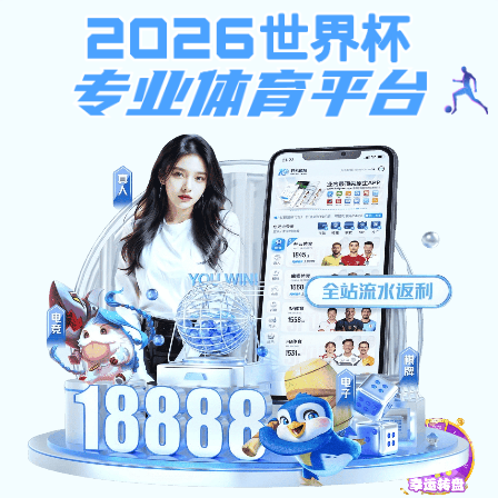
快乐8开奖结果,千亿体育游戏平
台,银河999游戏中心
快乐8开奖结果,千亿体育游戏平台,银河999游戏中
心:Found
The document has moved here.
快乐8开奖结果-快乐8走势图